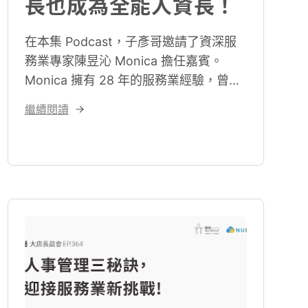
長也成為全能人資長！
在本集 Podcast，子彥哥邀請了資深服
務業專家陳昱沁 Monica 擔任嘉賓。
Monica 擁有 28 年的服務業經驗，曾任
職於星巴克、誠品及商業周刊等多家知
繼續閱讀
名企業。近年來，她致力於協助新創品
牌進行組織發展與品牌經營，並擔任由
NUEIP 人資系統與 《大店長》合辦的
「2024 招聘留才實戰講座」 製作人。
她在節目中分享了對服務業人力資源領
域的獨到見解。