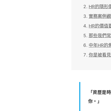
HR的隱形
實務案例觀
HR的價值
那些我們常
中年HR的
你是被看見
「資歷是時
你。」