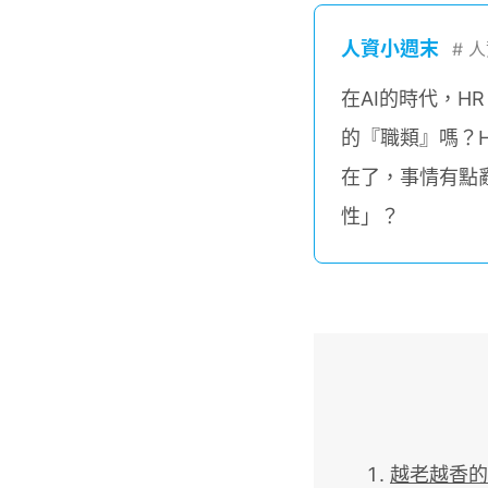
人資小週末
#
人
在AI的時代，
的『職類』嗎？
在了，事情有點
性」？
越老越香的