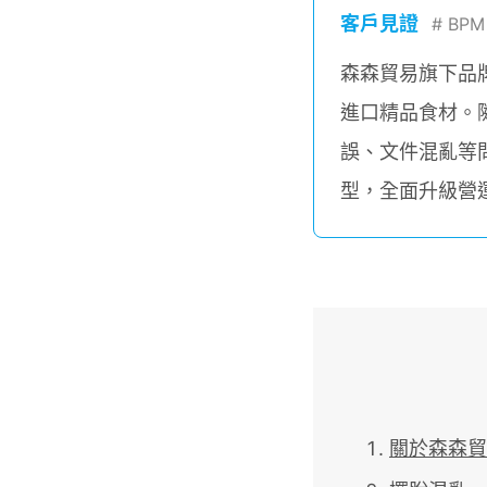
客戶見證
#
BP
森森貿易旗下品
進口精品食材。
誤、文件混亂等問題
型，全面升級營
關於森森貿