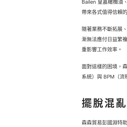
Bailen 皇嘉
帶來各式值得信賴
隨著業務不斷拓展
漸無法應付日益繁
重影響工作效率。
面對這樣的困境，森
系統）與 BPM（
擺脫混亂
森森貿易彭國淵特