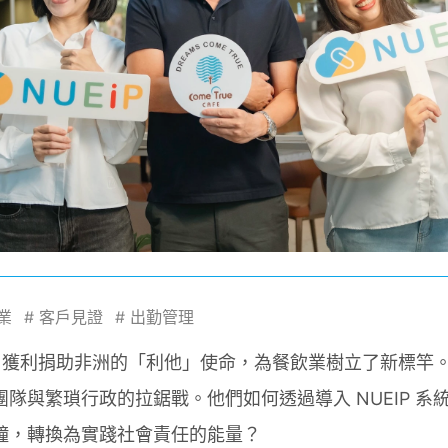
業
#
客戶見證
#
出勤管理
0% 獲利捐助非洲的「利他」使命，為餐飲業樹立了新標竿
隊與繁瑣行政的拉鋸戰。他們如何透過導入 NUEIP 系
鐘，轉換為實踐社會責任的能量？