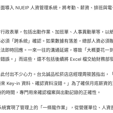
面導入 NUEIP 人資管理系統，將考勤、薪資、排班與
有行政表單，包括出勤作業、加班單、人事異動單等，以
部必須「跨系統」確認。如果數據有落差，總部人資必須
無法即時回應。一來一往的溝通延遲，導致「大概要花一
錯誤。」而這些，還不包括後續將 Excel 檔交給財務部
為此付出不少心力。台北誠品松菸店店經理周筱茜指出，
分鐘來 Key-in 資料、確認資料沒錯。」為了確保月底薪
小時的時間，專門用來確認檔案與出勤記錄的正確性。
人資系統實現了管理上的「一條龍作業」，從營運單位、人