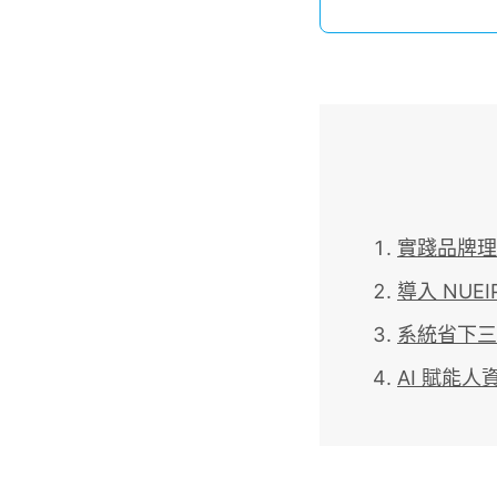
實踐品牌理
導入 NU
系統省下三
AI 賦能