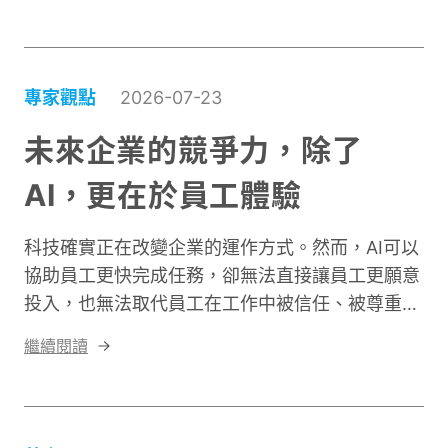
與職場霸凌自我檢測，讓人資與員工快速因應新法
規。
專家觀點
2026-07-23
未來企業的競爭力，除了
AI，更在於員工體驗
科技確實正在改變企業的運作方式。然而，AI可以
協助員工更快完成任務，卻無法直接讓員工更願意
投入，也無法取代員工在工作中被信任、被尊重與
被支援的感受。當員工相信AI是協助自己提升能力
繼續閱讀
的工具，通常會更願意嘗試與學習；但如果員工只
感受到企業想藉此削減人力、增加工作要求，就容
易產生抗拒與不安全感。因此，企業推動數位轉型
時，不能只關注系統是否上線、員工是否完成訓