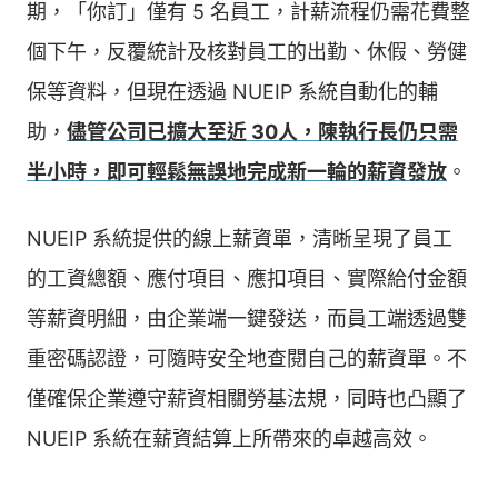
期，「你訂」僅有 5 名員工，計薪流程仍需花費整
個下午，反覆統計及核對員工的出勤、休假、勞健
保等資料，但現在透過 NUEIP 系統自動化的輔
助，
儘管公司已擴大至近 30人，陳執行長仍只需
半小時，即可輕鬆無誤地完成新一輪的薪資發放
。
NUEIP 系統提供的線上薪資單，清晰呈現了員工
的工資總額、應付項目、應扣項目、實際給付金額
等薪資明細，由企業端一鍵發送，而員工端透過雙
重密碼認證，可隨時安全地查閱自己的薪資單。不
僅確保企業遵守薪資相關勞基法規，同時也凸顯了
NUEIP 系統在薪資結算上所帶來的卓越高效。