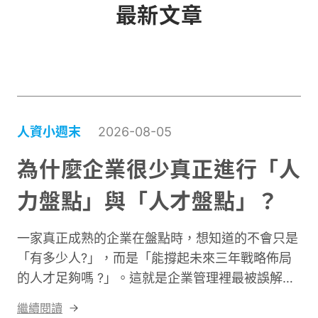
最新文章
理，並作為日後陸續導入其他數位工具的基
石。
人資小週末
2026-08-05
為什麼企業很少真正進行「人
力盤點」與「人才盤點」？
一家真正成熟的企業在盤點時，想知道的不會只是
「有多少人?」，而是「能撐起未來三年戰略佈局
的人才足夠嗎 ?」。這就是企業管理裡最被誤解、
卻最致命的鴻溝： 人力盤點 ≠ 人才盤點。人力盤
繼續閱讀
點是企業的現況診斷，人才盤點則是企業的未來規