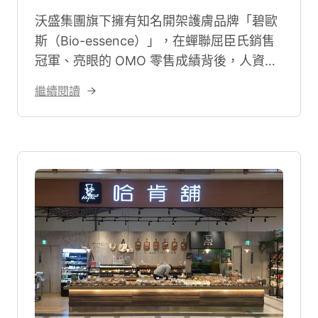
沃盛集團旗下擁有知名開架護膚品牌「碧歐
斯（Bio-essence）」，在蟬聯屈臣氏銷售
冠軍、亮眼的 OMO 零售成績背後，人資曾
深陷每月耗時三週的紙本計薪困境。面對遍
繼續閱讀
布全台的門市管理挑戰，沃盛透過 NUEIP
系統大幅節省 80% 行政耗時，釋放 HR 最
重要的戰略價值。