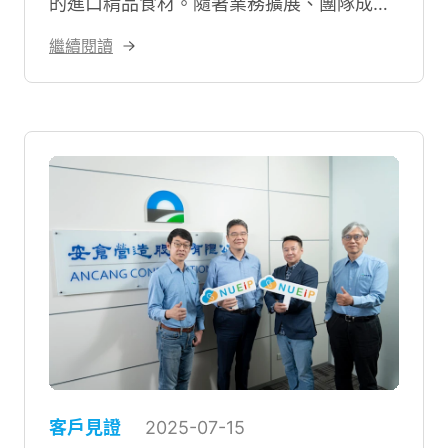
的進口精品食材。隨著業務擴展、團隊成
長，傳統流程已無法應對繁複需求，內部簽
繼續閱讀
核延誤、文件混亂等問題頻傳。森森貿易最
終導入 NUEIP 的 HRM 與 BPM 系統，啟動
數位轉型，全面升級營運效率。
客戶見證
2025-07-15