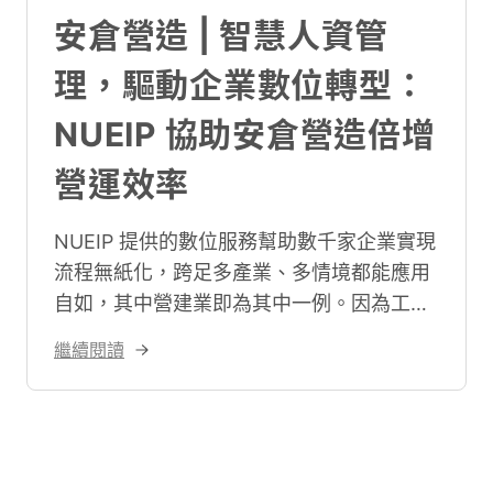
安倉營造 | 智慧人資管
理，驅動企業數位轉型：
NUEIP 協助安倉營造倍增
營運效率
NUEIP 提供的數位服務幫助數千家企業實現
流程無紙化，跨足多產業、多情境都能應用
自如，其中營建業即為其中一例。因為工地
常散落在全國各處，用傳統方式掌握員工出
繼續閱讀
勤可以說是難上加難。在職業安全以及勞工
意識高漲的時代下，考量到能使用 LINE 快
速完成打卡、省去大量紙本作業之下，安倉
營造股份有限公司（股票代號：5548）領
先同行，導入了 NUEIP 進行數位人事管