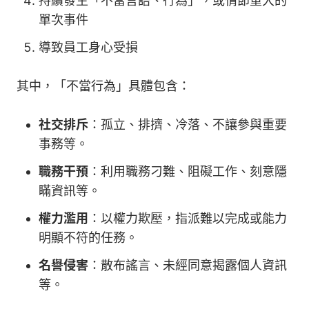
持續發生「不當言語、行為」，或情節重大的
單次事件
導致員工身心受損
其中，「不當行為」具體包含：
社交排斥
：孤立、排擠、冷落、不讓參與重要
事務等。
職務干預
：利用職務刁難、阻礙工作、刻意隱
瞞資訊等。
權力濫用
：以權力欺壓，指派難以完成或能力
明顯不符的任務。
名譽侵害
：散布謠言、未經同意揭露個人資訊
等。