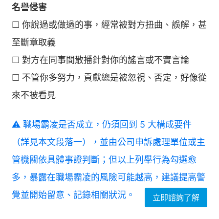
名譽侵害
☐ 你說過或做過的事，經常被對方扭曲、誤解，甚
至斷章取義
☐ 對方在同事間散播針對你的謠言或不實言論
☐ 不管你多努力，貢獻總是被忽視、否定，好像從
來不被看見
⚠️ 職場霸凌是否成立，仍須回到 5 大構成要件
（詳見本文段落一），並由公司申訴處理單位或主
管機關依具體事證判斷；但以上列舉行為勾選愈
多，暴露在職場霸凌的風險可能越高，建議提高警
覺並開始留意、記錄相關狀況。
立即諮詢了解