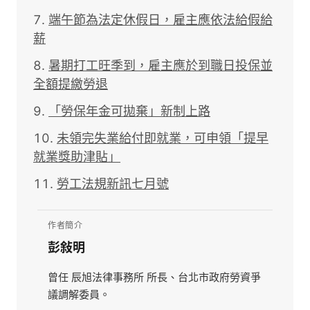
端午節為法定休假日，雇主應依法給假給
薪
暑期打工旺季到，雇主應於到職日投保並
全額提繳勞退
「勞保年金可拋棄」新制上路
未領完失業給付即就業，可申領「提早
就業獎助津貼」
勞工法規新訊七月號
作者簡介
彭敍明
曾任 辰旭法律事務所 所長、台北市政府勞資爭
議調解委員。