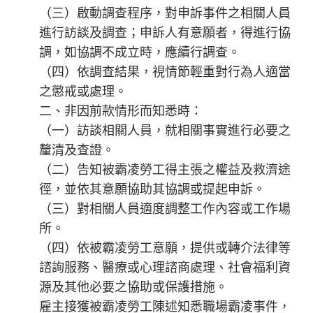
（三）啟動調查程序，對申訴事件之相關人員
進行訪談及調查；申訴人有意願者，得進行協
調，如協調不成立時，應續行調查。
（四）依調查結果，視情節輕重對行為人適當
之懲戒或處理。
二、非因前款情形而知悉時：
（一）訪談相關人員，就相關事實進行必要之
釐清及查證。
（二）告知被霸凌勞工得主張之權益及救濟途
徑，並依其意願協助其協調或提起申訴。
（三）對相關人員適度調整工作內容或工作場
所。
（四）依被霸凌勞工意願，提供或轉介法律等
諮詢服務、醫療或心理諮商處理、社會福利資
源及其他必要之協助或保護措施。
雇主接獲被霸凌勞工陳述知悉職場霸凌事件，