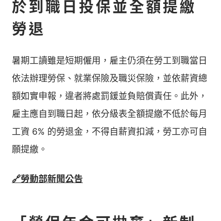
於到職日投保並全額提繳
勞退
暑期工讀雖是短期僱用，雇主仍須在勞工到職當日
依法辦理勞保、就業保險及職災保險，並依薪資總
額如實申報，違者將處罰鍰並負賠償責任。此外，
雇主應自到職日起，依分級表全額提繳不低於每月
工資 6% 的勞退金，不得自薪資扣減，勞工亦可自
願提繳。
🔗勞動部新聞公告