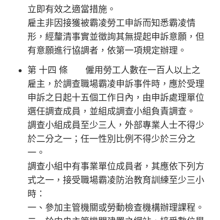
立即有效之適當措施。
雇主非因接獲被霸凌勞工申訴而知悉霸凌情
形，經釐清事實並徵詢其無提起申訴意願，但
有意願進行協調者，依第一項規定辦理。
第 十四 條 僱用勞工人數在一百人以上之
雇主，於調查職場霸凌申訴事件時，應於受理
申訴之日起十五個工作日內，由申訴處理單位
選任調查成員，並組成調查小組負責調查。
調查小組成員至少三人，外部專業人士不得少
於二分之一；任一性別比例不得少於三分之
一。
調查小組中有事業單位成員者，其應依下列方
式之一，接受職場霸凌防治教育訓練至少三小
時：
一、參加主管機關或勞動檢查機構辦理課程。