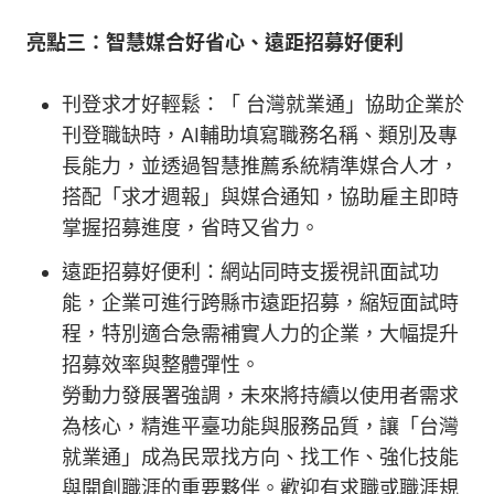
亮點三：智慧媒合好省心、遠距招募好便利
刊登求才好輕鬆：「 台灣就業通」協助企業於
刊登職缺時，AI輔助填寫職務名稱、類別及專
長能力，並透過智慧推薦系統精準媒合人才，
搭配「求才週報」與媒合通知，協助雇主即時
掌握招募進度，省時又省力。
遠距招募好便利：網站同時支援視訊面試功
能，企業可進行跨縣市遠距招募，縮短面試時
程，特別適合急需補實人力的企業，大幅提升
招募效率與整體彈性。
勞動力發展署強調，未來將持續以使用者需求
為核心，精進平臺功能與服務品質，讓「台灣
就業通」成為民眾找方向、找工作、強化技能
與開創職涯的重要夥伴。歡迎有求職或職涯規