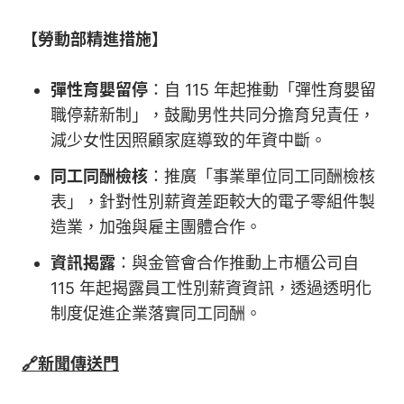
【勞動部精進措施】
彈性育嬰留停
：自 115 年起推動「彈性育嬰留
職停薪新制」，鼓勵男性共同分擔育兒責任，
減少女性因照顧家庭導致的年資中斷。
同工同酬檢核
：推廣「事業單位同工同酬檢核
表」，針對性別薪資差距較大的電子零組件製
造業，加強與雇主團體合作。
資訊揭露
：與金管會合作推動上市櫃公司自
115 年起揭露員工性別薪資資訊，透過透明化
制度促進企業落實同工同酬。
🔗新聞傳送門