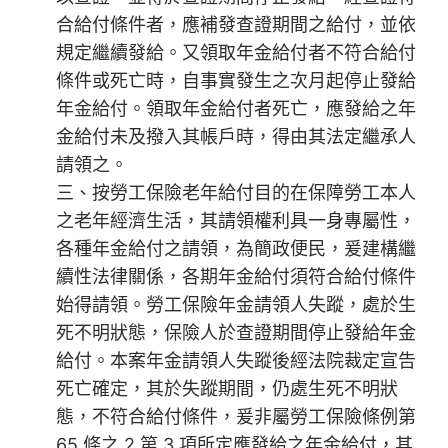
合給付條件者，應補發查證期間之給付，並依
規定繼續發給。又領取年金給付者不符合給付
條件或死亡時，自事實發生之次月起停止發給
年金給付。領取年金給付者死亡，應發給之年
金給付未及撥入其帳戶時，得由其法定繼承人
請領之。
三、按勞工保險老年給付目的在保障勞工本人
之老年經濟生活，其請領權利具一身專屬性，
各種年金給付之請領，為簡政便民，爰建構繼
續性法律關係，各期年金給付須符合給付條件
始得請領。勞工保險年金請領人失蹤，處於生
死不明狀態，保險人於查證期間停止發給年金
給付。本案年金請領人失蹤後經法院裁定宣告
死亡確定，其於失蹤期間，仍處生死不明狀
態，不符合給付條件，爰非屬勞工保險條例第
65 條之 2 第 3 項所定應發給之年金給付，其