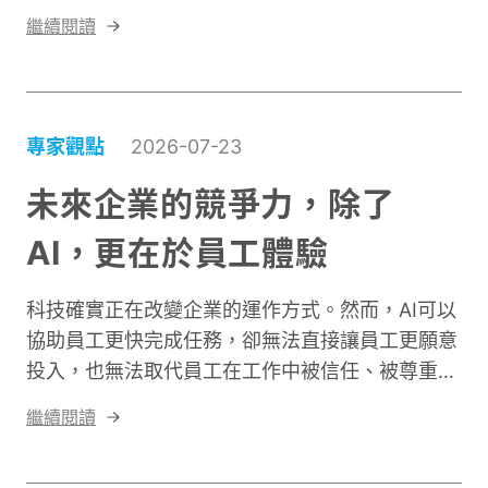
限、企業規模對應的義務，同時整理員工蒐證指南
繼續閱讀
與職場霸凌自我檢測，讓人資與員工快速因應新法
規。
專家觀點
2026-07-23
未來企業的競爭力，除了
AI，更在於員工體驗
科技確實正在改變企業的運作方式。然而，AI可以
協助員工更快完成任務，卻無法直接讓員工更願意
投入，也無法取代員工在工作中被信任、被尊重與
被支援的感受。當員工相信AI是協助自己提升能力
繼續閱讀
的工具，通常會更願意嘗試與學習；但如果員工只
感受到企業想藉此削減人力、增加工作要求，就容