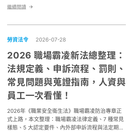
卻最致命的鴻溝： 人力盤點 ≠ 人才盤點。人力盤
繼續閱讀
點是企業的現況診斷，人才盤點則是企業的未來規
劃。前者關心「夠不夠」，後者關心「強不強」。
前者看結構，後者看潛能。
勞資法令
2026-07-28
2026 職場霸凌新法總整理：
法規定義、申訴流程、罰則、
常見問題與蒐證指南，人資與
員工一次看懂！
2026年《職業安全衛生法》職場霸凌防治專章正
式上路，本文整理：職場霸凌法律定義、7 種常見
樣態、5 大認定要件、內外部申訴流程與法定期