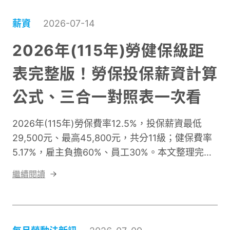
易產生抗拒與不安全感。因此，企業推動數位轉型
時，不能只關注系統是否上線、員工是否完成訓
薪資
2026-07-14
練，更需要理解員工在轉型過程中的感受。
2026年(115年)勞健保級距
表完整版！勞保投保薪資計算
公式、三合一對照表一次看
2026年(115年)勞保費率12.5%，投保薪資最低
29,500元、最高45,800元，共分11級；健保費率
5.17%，雇主負擔60%、員工30%。本文整理完整
勞保投保薪資分級表、健保費負擔金額表、計算公
繼續閱讀
式，以及部分工時特殊級距，附免費 Excel 三合一
對照表下載！