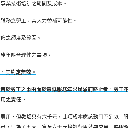
行專業技術培訓之期間及成本。
似職務之勞工，其人力替補可能性。
補償之額度及範圍。
服務年限合理性之事項。
者，其約定無效。
歸責於勞工之事由而於最低服務年限屆滿前終止者，勞工
費用之責任。
費用，但數額只有六千元，此項成本應該動用不到以__服
再者，只為了五天工資及六千元培訓費用就要求勞工要服