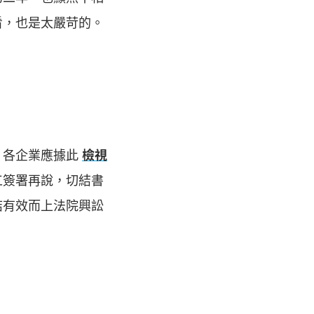
看，也是太嚴苛的。
，各企業應據此
檢視
工簽署再說，切結書
結有效而上法院興訟