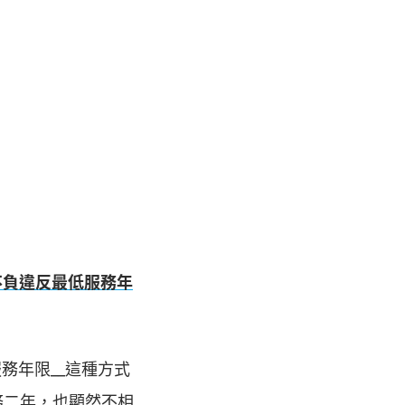
不負違反最低服務年
務年限__這種方式
務二年，也顯然不相