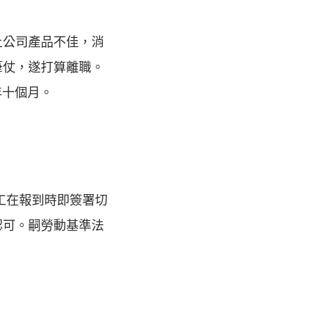
上公司產品不佳，消
筆仗，遂打算離職。
年十個月。
工在報到時即簽署切
認可。嗣勞動基準法