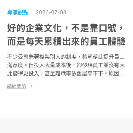
專家觀點
2026-07-03
好的企業文化，不是靠口號，
而是每天累積出來的員工體驗
不少公司急著複製別人的制度，希望藉此提升員工
滿意度。但投入大量成本後，卻發現員工並沒有因
此變得更投入，甚至離職率依舊居高不下。原因很
簡單，真正值得學習的，從來不是制度，而是制度
繼續閱讀
背後的管理理念。真正決定員工體驗的，不是企業
提供了哪些福利，而是每天工作的過程中，員工是
否真正感受到被信任、被尊重，以及自己工作的價
值。因此，企業若希望改善員工體驗，第一步不是
急著導入新制度，而是重新思考自己的管理思維。