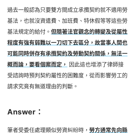
過去一般認為只要雙方間成立承攬契約就不適用勞
基法，也就沒資遣費、加班費、特休假等等這些勞
基法規定的給付。
但隨著法官觀念的轉變及從屬性
程度有強有弱難以一刀切下去區分，故當事人間也
可能同時併存有承攬契約及勞動契約關係，無法一
概而論，要看個案而定，
因此這也增添了律師接
受諮詢時預判契約屬性的困難度，從而影響勞工的
請求究竟有無道理由的判斷。
Answer：
筆者受委任處理類似勞資糾紛時，
勞方通常先向縣