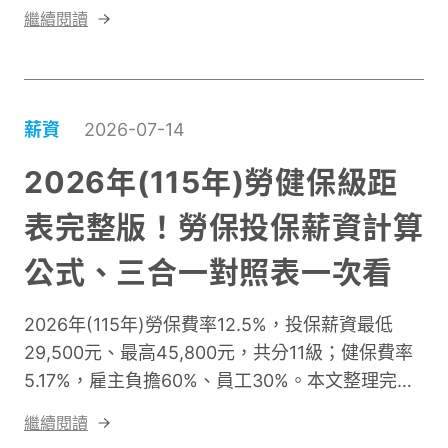
被支援的感受。當員工相信AI是協助自己提升能力
繼續閱讀
的工具，通常會更願意嘗試與學習；但如果員工只
感受到企業想藉此削減人力、增加工作要求，就容
易產生抗拒與不安全感。因此，企業推動數位轉型
時，不能只關注系統是否上線、員工是否完成訓
薪資
2026-07-14
練，更需要理解員工在轉型過程中的感受。
2026年(115年)勞健保級距
表完整版！勞保投保薪資計算
公式、三合一對照表一次看
2026年(115年)勞保費率12.5%，投保薪資最低
29,500元、最高45,800元，共分11級；健保費率
5.17%，雇主負擔60%、員工30%。本文整理完整
勞保投保薪資分級表、健保費負擔金額表、計算公
繼續閱讀
式，以及部分工時特殊級距，附免費 Excel 三合一