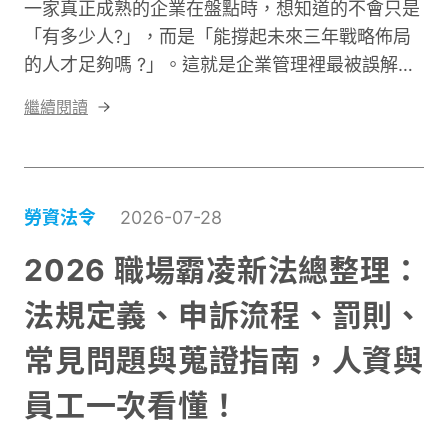
一家真正成熟的企業在盤點時，想知道的不會只是
「有多少人?」，而是「能撐起未來三年戰略佈局
的人才足夠嗎 ?」。這就是企業管理裡最被誤解、
卻最致命的鴻溝： 人力盤點 ≠ 人才盤點。人力盤
繼續閱讀
點是企業的現況診斷，人才盤點則是企業的未來規
劃。前者關心「夠不夠」，後者關心「強不強」。
前者看結構，後者看潛能。
勞資法令
2026-07-28
2026 職場霸凌新法總整理：
法規定義、申訴流程、罰則、
常見問題與蒐證指南，人資與
員工一次看懂！