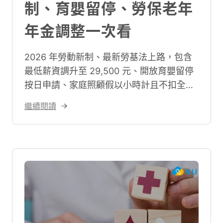
制、育嬰留停、勞保老年
年金調整一次看
2026 年勞動新制、最新勞基法上路，包含
最低薪資調升至 29,500 元、開放育嬰留停
按日申請、家庭照顧假以小時計且不扣全
勤；病假與全勤獎金落實比例扣發原則；
繼續閱讀
《職場霸凌防治》正式入法。此外，勞保年
金請領年齡升至 65 歲，並針對外國技術人
力與專才實施勞退新舊制變革。